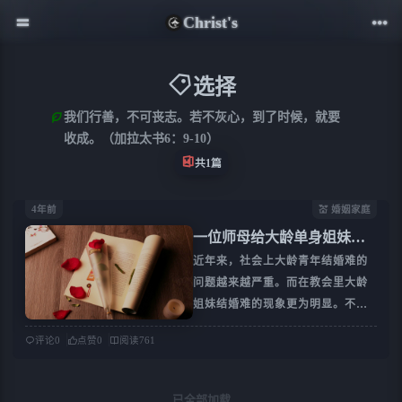
Christ's
选择
我们行善，不可丧志。若不灰心，到了时候，就要
收成。（加拉太书6：9-10）
共1篇
4年前
💒 婚姻家庭
一位师母给大龄单身姐妹择
偶的五点建议
近年来，社会上大龄青年结婚难的
问题越来越严重。而在教会里大龄
姐妹结婚难的现象更为明显。不少
牧者同工都曾发现这个现象：由于
评论
0
点赞
0
阅读
761
信仰的缘故，姐妹们都期待出现的
另一半是爱主的弟兄，但是教会本
身男女比例失衡，包括姐妹学历等
已全部加载