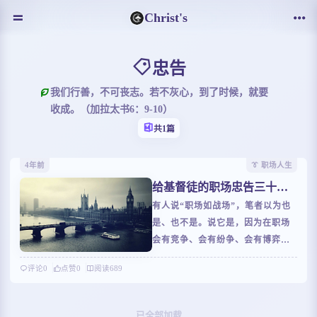
Christ's
忠告
我们行善，不可丧志。若不灰心，到了时候，就要
收成。（加拉太书6：9-10）
共1篇
4年前
👔 职场人生
给基督徒的职场忠告三十二
则
有人说“职场如战场”，笔者以为也
是、也不是。说它是，因为在职场
会有竞争、会有纷争、会有博弈、
会有战胜自我的历练；说它不是，
评论
0
点赞
0
阅读
689
因为如果你能较好的驾驭职场、有
一颗爱人如己的心，有智慧和能
力，职场也有爱、职场也有乐趣、
已全部加载