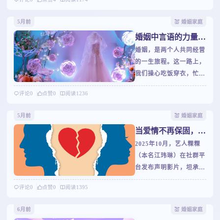
学堂》。林真儿將成为您专属的婚恋扫雷
手和亲职班主任；陪伴您谈谈情，说说
5月前
💒 婚姻家庭
爱；谈谈婚，论论嫁；聊聊儿，话话女！
婚姻中言语的力量：
林真儿在真爱世界，婚姻私塾，家长学堂
好话越说，感情越好
婚姻，是两个人共同经营
等您一起学做父母；咱不说別的，只说真
的一生旅程。这一路上，
的！
我们操心吃饭穿衣，忙活
工作挣钱，管孩子学习，
评论
0
点赞
0
阅读
1236
却很容易忽略一种无比重
要的力量，就是言语的力
5月前
💒 婚姻家庭
量。正如《箴言》所说：
当爱情不再保固，我
“一句话说得合宜，就如
们要的是情还是爱？
2025年10月，艺人粿粿
金苹果在银网子里。”婚
（本名江玮琳）在社群平
姻里，一句话能伤人，也
台发布声明影片，坦承婚
能暖人。要是想把日子过
内「逾矩」以及与「前
好，那学会用言语肯定对
评论
0
点赞
0
阅读
1395
夫」范姜彦丰的三年婚姻
方，就是最基本也最管用
已走到终点。这对曾经在
的一招。语言的温度胜过
6月前
💒 婚姻家庭
荧光幕前恩爱互动的夫
一切技巧听过一个小故