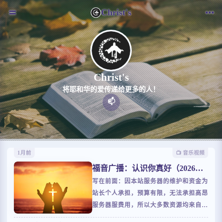
Christ's
Christ's
将耶和华的爱传递给更多的人！
📫️
1月前
📺️ 音乐视频
福音广播：认识你真好（2026年6
月节目）
写在前面：因本站服务器的维护和资金为
站长个人承担，预算有限，无法承担高昂
服务器服费用，所以大多数资源均来自第
三方站点资源调用，如若资源无法播放，