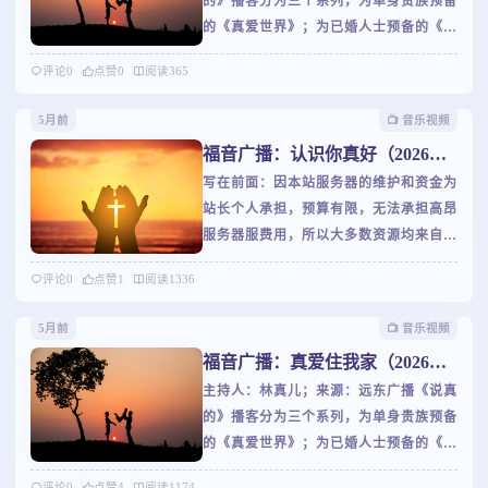
的》播客分为三个系列，为单身贵族预备
播公司福音节目，认识你真好和您不见不
的《真爱世界》；为已婚人士预备的《婚
散！我们爱，因为神先爱了我们！
姻私塾》，以及为抓狂父母预备的《家长
评论
0
点赞
0
阅读
365
学堂》。林真儿將成为您专属的婚恋扫雷
手和亲职班主任；陪伴您谈谈情，说说
5月前
📺️ 音乐视频
爱；谈谈婚，论论嫁；聊聊儿，话话女！
福音广播：认识你真好（2026年3
林真儿在真爱世界，婚姻私塾，家长学堂
月节目）
写在前面：因本站服务器的维护和资金为
等您一起学做父母；咱不说別的，只说真
站长个人承担，预算有限，无法承担高昂
的！
服务器服费用，所以大多数资源均来自第
三方站点资源调用，如若资源无法播放，
评论
0
点赞
1
阅读
1336
请联系我们为您处理，感谢您的理解！世
界这么大，到处都是人。认识你真好，是
5月前
📺️ 音乐视频
朋友初次相遇时的礼貌寒暄，却因为长情
福音广播：真爱住我家（2026年3
的陪伴升华为最温情的告白。虽然你有时
月节目）
主持人：林真儿；来源：远东广播《说真
沉默不语，每一天我都如约守候。远东广
的》播客分为三个系列，为单身贵族预备
播公司福音节目，认识你真好和您不见不
的《真爱世界》；为已婚人士预备的《婚
散！我们爱，因为神先爱了我们！
姻私塾》，以及为抓狂父母预备的《家长
评论
0
点赞
4
阅读
1174