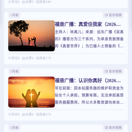
评论
0
点赞
0
阅读
340
请联系我们为您处理，感谢您的理解！世
界这么大，到处都是人。认识你真好，是
1月前
📺️ 音乐视频
朋友初次相遇时的礼貌寒暄，却因为长情
福音广播：真爱住我家（2026年6
的陪伴升华为最温情的告白。虽然你有时
月节目）
主持人：林真儿；来源：远东广播《说真
沉默不语，每一天我都如约守候。远东广
的》播客分为三个系列，为单身贵族预备
播公司福音节目，认识你真好和您不见不
的《真爱世界》；为已婚人士预备的《婚
散！我们爱，因为神先爱了我们！
姻私塾》，以及为抓狂父母预备的《家长
评论
0
点赞
0
阅读
179
学堂》。林真儿將成为您专属的婚恋扫雷
手和亲职班主任；陪伴您谈谈情，说说
3月前
📺️ 音乐视频
爱；谈谈婚，论论嫁；聊聊儿，话话女！
福音广播：认识你真好（2026年5
林真儿在真爱世界，婚姻私塾，家长学堂
月节目）
写在前面：因本站服务器的维护和资金为
等您一起学做父母；咱不说別的，只说真
站长个人承担，预算有限，无法承担高昂
的！
服务器服费用，所以大多数资源均来自第
三方站点资源调用，如若资源无法播放，
评论
0
点赞
0
阅读
574
请联系我们为您处理，感谢您的理解！世
界这么大，到处都是人。认识你真好，是
3月前
📺️ 音乐视频
朋友初次相遇时的礼貌寒暄，却因为长情