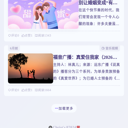
别让婚姻变成“有名
妻，最终因金钱观、育儿
事。有位女士坐飞机，旁
无实”的空壳
在这个快节奏的时代，我
理念的严重分歧，以及长
边坐了一位男士，看起来
们常常会发现一个令人心
期累积的情感耗竭而难看
非常优秀，—是个医生，
酸的现象：许多夫妻虽然
的分道扬镳。粿粿在影片
举止也得体。飞机上他接
住在同一个屋檐下，却像
中提到的种种细节——从
了个电话，是妻子打来
评论
0
点赞
1
阅读
1343
两条平行线，各自忙碌，
产检费用的争执到孩子哭
的。他说话冷淡，一点温
彼此疏离。他们维持着婚
闹时，丈夫戴上抗噪耳机
度都没有。挂完电话，这
6月前
📺️ 音乐视频
姻的形式，却失去了婚姻
的冷漠——让许多人不禁
位女士对他的好感瞬间就
福音广播：真爱住我家（2026年2
的实质。就像托尔斯泰在
反思：为什么曾经相爱的
没了。一个人外在条件很
月节目）
主持人：林真儿；来源：远东广播《说真
《安娜·卡列尼娜》中开
两个人，会走到这般田
好，要是对身边最亲的人
的》播客分为三个系列，为单身贵族预备
篇所言："幸福的家庭都
地？这不仅是一对艺人夫
说话冷冰冰的，再好外在
的《真爱世界》；为已婚人士预备的《婚
是相似的，不幸的家庭各
妻的私事，更反映出当代
的条件也就打了折扣。生
姻私塾》，以及为抓狂父母预备的《家长
有各的不幸。"而如今，
婚姻的普遍困境。 根据
活中，我们
评论
0
点赞
1
阅读
1664
学堂》。林真儿將成为您专属的婚恋扫雷
我想说，不幸的家庭或许
内政部统计，台湾2024年
手和亲职班主任；陪伴您谈谈情，说说
都有一个共同点——他们
的粗离婚率约为每千人2.
爱；谈谈婚，论论嫁；聊聊儿，话话女！
的婚姻正在变成一具空
28件，创下2020年以来
加载更多
林真儿在真爱世界，婚姻私塾，家长学堂
壳。婚姻的现状：从无话
新高，居亚洲第二，半数
等您一起学做父母；咱不说別的，只说真
不谈到相对无言有多少夫
夫妻的婚姻撑不过8.3
的！
妻，白天各自上班，晚上
年。数字背后，正可能是
Christ's 87024