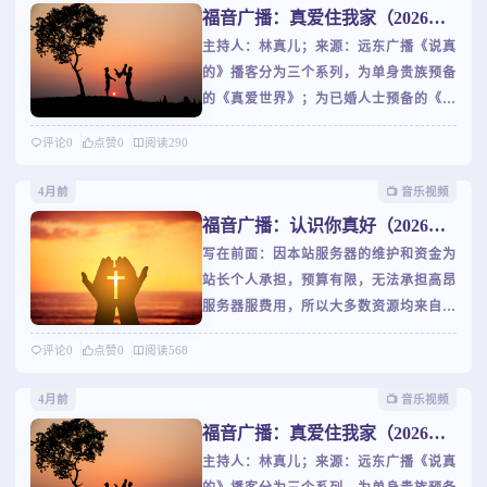
福音广播：真爱住我家（2026年5
的陪伴升华为最温情的告白。虽然你有时
月节目）
主持人：林真儿；来源：远东广播《说真
沉默不语，每一天我都如约守候。远东广
的》播客分为三个系列，为单身贵族预备
播公司福音节目，认识你真好和您不见不
的《真爱世界》；为已婚人士预备的《婚
散！我们爱，因为神先爱了我们！
姻私塾》，以及为抓狂父母预备的《家长
评论
0
点赞
0
阅读
290
学堂》。林真儿將成为您专属的婚恋扫雷
手和亲职班主任；陪伴您谈谈情，说说
4月前
📺️ 音乐视频
爱；谈谈婚，论论嫁；聊聊儿，话话女！
福音广播：认识你真好（2026年4
林真儿在真爱世界，婚姻私塾，家长学堂
月节目）
写在前面：因本站服务器的维护和资金为
等您一起学做父母；咱不说別的，只说真
站长个人承担，预算有限，无法承担高昂
的！
服务器服费用，所以大多数资源均来自第
三方站点资源调用，如若资源无法播放，
评论
0
点赞
0
阅读
568
请联系我们为您处理，感谢您的理解！世
界这么大，到处都是人。认识你真好，是
4月前
📺️ 音乐视频
朋友初次相遇时的礼貌寒暄，却因为长情
福音广播：真爱住我家（2026年4
的陪伴升华为最温情的告白。虽然你有时
月节目）
主持人：林真儿；来源：远东广播《说真
沉默不语，每一天我都如约守候。远东广