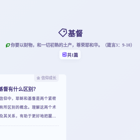
基督
你要以财物，和一切初熟的土产，尊荣耶和华。（箴言3：9-10）
共1篇
🌼 信仰成长
基督有什么区别？
信仰中，耶稣和基督是两个紧密
有所区别的概念。理解这两个术
及其关系，有助于更好地把握基
心教义和神学思想。这篇文章就
说明一下耶稣和基督的区别，并