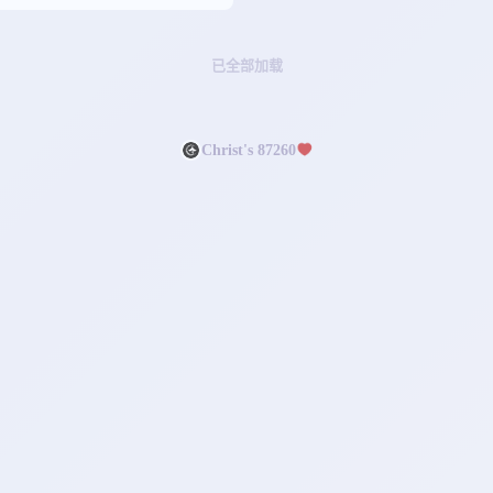
在基督教中的重要性。一、耶稣
s）1、历史人物定义：耶稣（Jesu
已全部加载
历史上的一位人物，生活在公元1
勒斯坦地区。根据《新约圣经》
耶稣出生于犹太地区的伯利恒，
Christ's 87260
撒勒。生平：耶稣是一位宗教教
，他在30岁左右开始传道，教导
爱、宽恕和天国的信息。他的教
许多追随者，但也引起了当时宗
当局的敌视。事迹：耶稣行了许
如治愈病人、使死人复活等。这
认