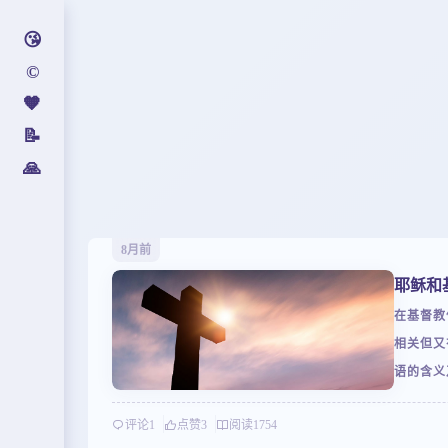
😘
©️
🧡
📝
🙏
8月前
耶稣和
在基督教
相关但又
语的含义
督教的核
评论
1
点赞
3
阅读
1754
来将详细