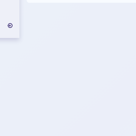
探讨它们
（Jesu
s）是指
世纪的巴
的记载，
成长于拿
师和先知
人们关于
导吸引了
教和政治
多神迹，
些神迹被