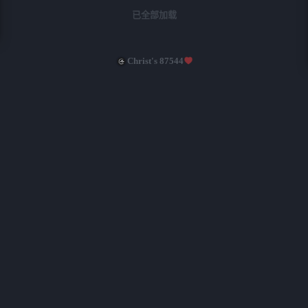
来。这让我很为难：当他祷告时，我该
已全部加载
说‘阿们’吗？若回应‘阿们’，想到他实
际的生命如此不堪，心里实在过不去；
若不回应，他的祷告本身并没有问题，
Christ's 87544
比如他带领教会祷告，或是为软弱的肢
体代求，内容都是合宜的。那我到底该
如何是好？”这位肢体提到的问题在教
会中很常见。因着各方面原因，教会实
在没有更合适的人选，只能由某个同工
来承担。结果在实际使用过程中，才发
现他的生命状态并不理想。这就引发了
一个问题：这类同工