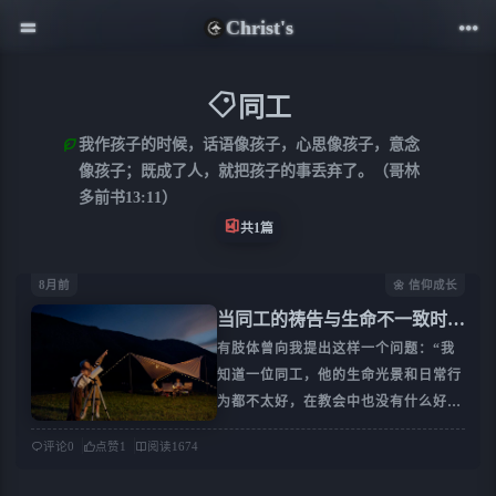
Christ's
同工
我作孩子的时候，话语像孩子，心思像孩子，意念
像孩子；既成了人，就把孩子的事丢弃了。（哥林
多前书13:11）
共1篇
8月前
🌼 信仰成长
当同工的祷告与生命不一致时，
我们该如何回应？
有肢体曾向我提出这样一个问题：“我
知道一位同工，他的生命光景和日常行
为都不太好，在教会中也没有什么好名
声。但他在教会做义工，平时也会开口
评论
0
点赞
1
阅读
1674
祷告。他的生命确实不好，可祷告的内
容本身并没有错，只是他自己不去行出