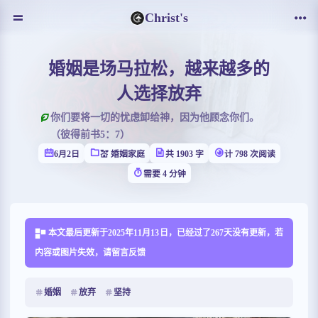
Christ's
婚姻是场马拉松，越来越多的
人选择放弃
你们要将一切的忧虑卸给神，因为他顾念你们。
（彼得前书5：7）
6月2日
💒 婚姻家庭
共 1903 字
计 798 次阅读
需要 4 分钟
本文最后更新于2025年11月13日，已经过了267天没有更新，若
内容或图片失效，请留言反馈
婚姻
放弃
坚持