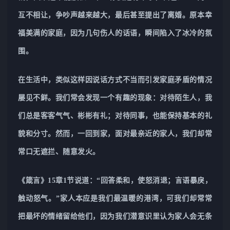
互不相让，争吵声越来越大，最后甚至提出了离婚。原本幸
福美满的家庭，因为几句伤人的话语，瞬间陷入了冰冷的氛
围。
在生活中，类似这样因说话方式不当而引发家庭矛盾的情况
屡见不鲜。我们常会发现一个有趣的现象：对待陌生人，我
们总是客客气气、彬彬有礼；对待同事，也能保持基本的礼
貌和分寸。然而，一回到家，面对最亲近的家人，我们却常
常口无遮拦、随意发火。
《箴言》15章1节说道：“回答柔和，使怒消退；言语暴戾，
触动怒气。”家人本应是我们最温暖的港湾，可我们却常常
把最坏的情绪留给他们，因为我们潜意识里认为家人会无条