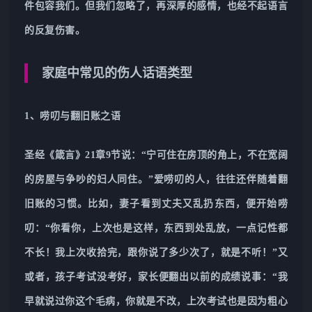
件包容我们。但我们忽略了，再深厚的感情，也经不起语言
的反复伤害。
家庭中常见的伤人话语类型
1、唠叨与翻旧账之语
圣经《箴言》21章9节说：“宁可住在房顶的角上，不在宽阔
的房屋与争吵的妇人同住。”爱唠叨的人，往往还伴随着翻
旧账的习惯。比如，妻子看到丈夫又乱扔东西，便开始唠
叨：“你看你，上次也是这样，东西到处乱放，一点记性都
不长！我上次收拾完，跟你说了多少次了，就是不听！”又
或者，孩子考试没考好，家长便翻出以前的成绩说事：“我
早就说过你这个毛病，你就是不改，上次考试也是因为粗心