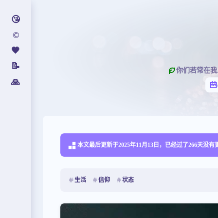
😘
©️
🧡
📝
你们若常在我
🙏
本文最后更新于2025年11月13日，已经过了266天
生活
信仰
状态