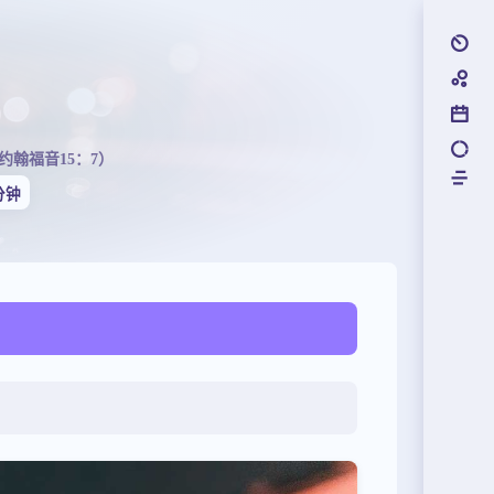
翰福音15：7）
分钟