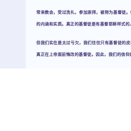
常来教会，受过洗礼，参加崇拜，被称为基督徒。
的内涵和实质。真正的基督徒是有基督耶稣样式的
但我们实在是太过亏欠，我们往往只有基督徒的皮
真正在上帝面前悔改的基督徒。因此，我们的信仰
如果我们自己没有真正重生，没有经历十字架，就
出被神喜悦的祷告；如果我们的信仰只有表面的皮
愿我们重新审视自己的信仰，看看现在的自己处在