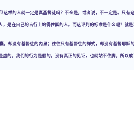
但这样的人就一定是真基督徒吗？不全是，或者说，不一定是。只有这
人，是在自己的言行上站得住脚的人。而这评判的标准是什么呢？就是
囊，却没有基督徒的内里；往往只有基督徒的样式，却没有基督耶稣
是虚的，我们的行为是假的，没有真正的见证，也就站不住脚，所以成
不可能真正地降服在上帝的面前，更不可能安静地领受他的道；如果
囊，就不可能给别人带来有果效的见证……
什么样的光景下，并且真实地来到上帝面前，祈求他的恩典与力量，让