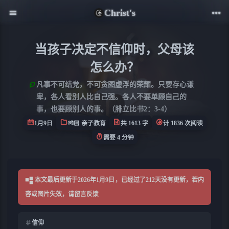
Christ's
当孩子决定不信仰时，父母该
怎么办？
凡事不可结党，不可贪图虚浮的荣耀。只要存心谦
卑，各人看别人比自己强。各人不要单顾自己的
事，也要顾别人的事。（腓立比书2：3-4）
1月9日
💏🏻 亲子教育
共 1613 字
计 1836 次阅读
需要 4 分钟
本文最后更新于2026年1月9日，已经过了212天没有更新，若内
容或图片失效，请留言反馈
信仰